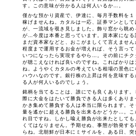
す。この意味が分かる人は何人いるか…。
僅かな預かり資産で、伊達に、毎月手数料を１
稼げませんね。カタルは一応、証券マンとして
が、一流域を覗き見しました。飾り窓から眺め
が…今度は本番と思っています。資本家になる
まだ資本家などと、おこがましくて言えません
程度まで運用するお金が増えれば、そう言っ
いつになったら実現するやら…。その前にチク
が聴こえなければ良いのですね。こればかりは
ね。ようやくカタルの考えている相場の景色に
ハウハなのです。銀行株の上昇は何を意味する
る人が何人いるのでしょう。
銘柄を当てることは、誰にでも良くあります。
際に大金をはたいて勝負できる人は多くありま
かき集めて勝負する人は本当に限られます。そ
量を遙かに超える勝負を出来るかどうか…。こ
れ目ですね。しかし喩え勝負が出来たとしても
くてはなりません。予期せぬ、事態が勃発する
らね。北朝鮮が日本にミサイルを、ある日、突