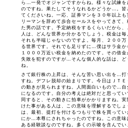
ら…一発でオジャンですからね。様々な試練を
のですね。果たしてそうなれるかどうか…。皆
てくださいね。一応、証券マンを３０年以上も
リーマンを辞めて歩合セールスをやってきて、
た男の話です。予定納税をするくらいだから、
人は、どんな世界か分かるでしょう。税金は毎
それも半端じゃないのですよ。毎月、２００万
る世界です。それでも足りずに…僕はサラ金か
１０００万近い税金を納めたのです。その借金
失敗を犯すのですが…そんな個人的な話は、ど
ね。
さて銀行株の上昇は、そんな苦い思い出を…打
すね。デフレ脱却の始まりです。今日はＪＴＥ
の動きが見られますね。人間面白いもので…自
になるのです。自分の考えは絶対だと思ってい
同すると、その動きに拍車がかかりますね。実
けた事がある人は、この意味を理解するでしょ
は、最初、提灯を付けるつもりで株を買ってい
にか…本尊にされちゃったのですね。この意味
ある経験談なのですね。多くの示唆を含んでい