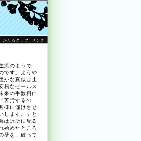
かたるクラブ
リンク
主流のようで
のです。ようや
愚かな真似は止
安易なセールス
未来の手数料に
に苦労するの
客様に儲けさせ
いします。」と
暮は近所に配る
れ始めたところ
の壁を、破って