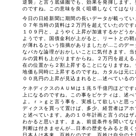
逆襲」と言う底値圏でも、効果を発揮します。
のですね。この意味を良く咀嚼しなくてはなり
今日の日経新聞に期間の長いデータが載ってい
０７年当時の賃料は２万円を超えていたのです
１０９円と、ようやく上昇が加速するかどうか
ようです。国債金利が上がると、リートとの鞘
が薄れるという指摘がありましたが…このデー
なバカな論理がおかしいことに気付きます。当
ルの賃料も上がりますからね。２万円を超える
在の位置から２割上昇することになりますね。
地価も同時に上昇するのですね。カタルは元に
００兆円の上昇が見込まれると…述べているの
ケネディクスのＡＵＭは１兆５千億円ほどです
上になるのですね。この事をピケティは、述べ
よ。ｒ＞ｇと言う事を、実感して欲しいと思っ
ディクスを買って置けば、多少、経営者はアホ
と述べています。あの１０年計画と言うのはザ
わかると思います。まぁ、前提条件を聞いてな
判断は付きませんが…日本の歴史をみると良く
日本人は本来、百姓なのです。百姓は自分の土