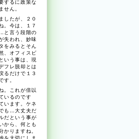
要するに政策な
ません。
ましたが、２０
ね。今は、１７
…と言う段階の
が失われ、妙味
タをみるとそん
然、オフィスビ
という事は、現
デフレ脱却とは
戻るだけで１３
です。
ね。これが倍以
ているのです
ています。ケネ
でも…大丈夫だ
ルだという事が
いから、何とも
分かりますね。
地を大切にしま