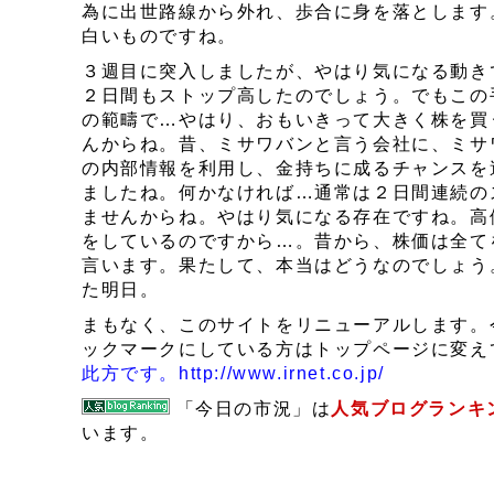
為に出世路線から外れ、歩合に身を落とします
白いものですね。
３週目に突入しましたが、やはり気になる動き
２日間もストップ高したのでしょう。でもこの
の範疇で…やはり、おもいきって大きく株を買
んからね。昔、ミサワバンと言う会社に、ミサ
の内部情報を利用し、金持ちに成るチャンスを
ましたね。何かなければ…通常は２日間連続の
ませんからね。やはり気になる存在ですね。高
をしているのですから…。昔から、株価は全て
言います。果たして、本当はどうなのでしょう
た明日。
まもなく、このサイトをリニューアルします。
ックマークにしている方はトップページに変え
此方です。http://www.irnet.co.jp/
「今日の市況」は
人気ブログランキ
います。