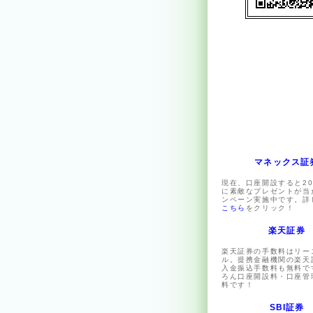
マネックス証
現在、口座開設すると20
に素敵なプレゼントが当
ンペーン実施中です。詳
こちら
をクリック！
楽天証券
楽天証券の手数料はリー
ル。提携金融機関の楽天
入金振込手数料も無料で
ろん口座開設料・口座管
料です！
SBI証券