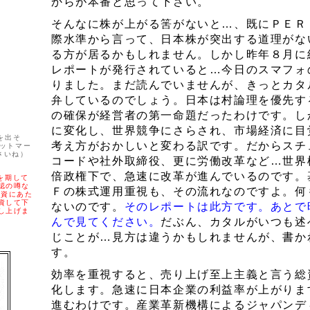
からが本番と思って下さい。
そんなに株が上がる筈がないと…、既にＰＥＲ
際水準から言って、日本株が突出する道理がな
る方が居るかもしれません。しかし昨年８月に
レポートが発行されていると…今日のスマフォ
りました。まだ読んでいませんが、きっとカタ
弁しているのでしょう。日本は村論理を優先す
の確保が経営者の第一命題だったわけです。し
に変化し、世界競争にさらされ、市場経済に目
を出そ
考え方がおかしいと変わる訳です。だからスチ
アットマー
さいね）
コードや社外取締役、更に労働改革など…世界
倍政権下で、急速に改革が進んでいるのです。
を期して
認の噂な
Ｆの株式運用重視も、その流れなのですよ。何
投資にあた
資して下
ないのです。
そのレポートは此方です。あとで
し上げま
んで見てください。
だぶん、カタルがいつも述
じことが…見方は違うかもしれませんが、書か
す。
効率を重視すると、売り上げ至上主義と言う総
化します。急速に日本企業の利益率が上がりま
進むわけです。産業革新機構によるジャパンデ