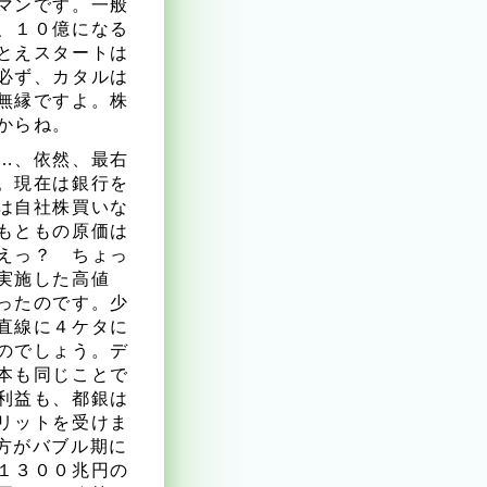
マンです。一般
、１０億になる
とえスタートは
必ず、カタルは
無縁ですよ。株
からね。
…、依然、最右
。現在は銀行を
は自社株買いな
もともの原価は
えっ？ ちょっ
実施した高値
ったのです。少
直線に４ケタに
のでしょう。デ
本も同じことで
利益も、都銀は
リットを受けま
方がバブル期に
１３００兆円の