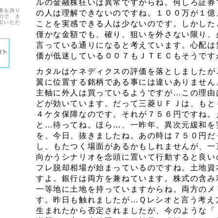
ルの金融株狂いは異常ですからね。何しろ証券
系を誇り
の人は理解できないのですね。１００万が１億
ので、さ
引いただ
ことを実感できる人は少ないのです。しかした
僅かな金額でも、確り、狙いを外さない限り、
言っている通りになると考えています。心配は
価が低迷している００７もＪＴＥＣもそうです
カタルはケネディクスの評価を落としましたが
翼に位置する銘柄である事には違いありません
主軸に外人は買っているようですが…この理由
どが効いています。だって三菱ＵＦＪは、もと
４ケタ保障なのです。それが７５６円ですね。
と…待ってね。ほら…、一昨年、異次元緩和を
を、今日、抜きましたね。あの時は７５０円だ
し、もたつく場面があるかもしれませんが、一
向かうシナリオを念頭に置いて行動すると良い
フレ脱却相場が始まっているのですね。土地資
すよ。銀行は両方を兼ねています。株式の含み
一等地に土地を持っていますからね。両方のメ
す。昨日も触れましたが…Ｑレシオと言う考え
生まれたから否定されましたが、今のような「