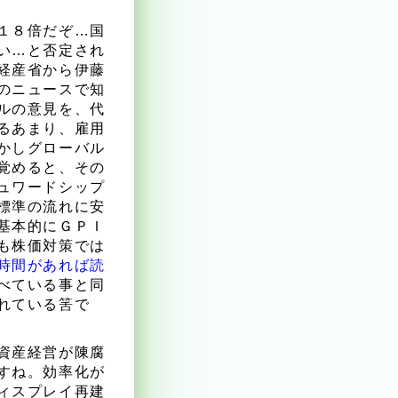
１８倍だぞ…国
い…と否定され
経産省から伊藤
のニュースで知
ルの意見を、代
るあまり、雇用
かしグローバル
覚めると、その
ュワードシップ
標準の流れに安
基本的にＧＰＩ
も株価対策では
時間があれば読
べている事と同
れている筈で
資産経営が陳腐
すね。効率化が
ィスプレイ再建