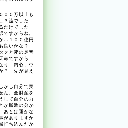
０００万以上も
は３流でした
るだけでした
訳ですからね。
が…１００億円
ても良いかな？
タクと死の足音
天命ですから
なり…内心、ウ
か？ 先が見え
しかし自分で実
せん。全財産を
うして自分の力
れが勝敗の分か
、あとは運がな
事がありますか
然打ち込んだか