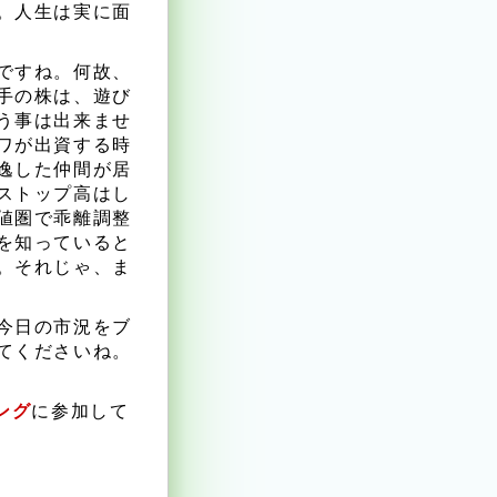
。人生は実に面
ですね。何故、
手の株は、遊び
う事は出来ませ
ワが出資する時
逸した仲間が居
ストップ高はし
値圏で乖離調整
を知っていると
。それじゃ、ま
今日の市況をブ
てくださいね。
ング
に参加して