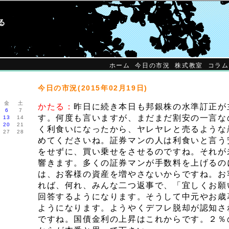
る
ホーム
今日の市況
株式教室
コラム
今日の市況(2015年02月19日)
月
金
土
かたる：
昨日に続き本日も邦銀株の水準訂正が
6
7
す。何度も言いますが、まだまだ割安の一言な
13
14
20
21
く利食いになったから、ヤレヤレと売るような
27
28
めてくださいね。証券マンの人は利食いと言う
をせずに、買い乗せをさせるのですね。それが
響きます。多くの証券マンが手数料を上げるの
は、お客様の資産を増やさないからですね。お
れば、何れ、みんな二つ返事で、「宜しくお願
回答するようになります。そうして中元やお歳
ようになります。ようやくデフレ脱却が認知さ
ですね。国債金利の上昇はこれからです。２％