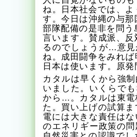
ね。日本社会では、よ
す。今日は沖縄の与那
部隊配備の是非を問う
言います。賛成派、反
るのでしょうが…意見
ね。成田闘争をみれば
日本は使います。原発
カタルは早くから強制
いました。いくらでも
から…。カタルは東電
た。買い上げの試算ま
電には大きな責任はな
のエネリギー政策の問
自然災害との認識でし