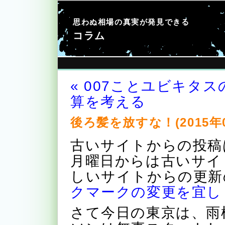
思わぬ相場の真実が発見できる
コラム
« 007ことユビキタス
算を考える
後ろ髪を放すな！(2015年0
古いサイトからの投稿
月曜日からは古いサイ
しいサイトからの更新
クマークの変更を宜し
さて今日の東京は、雨