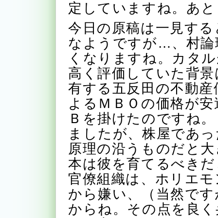
定していますね。あと
今日の原稿は一見する
なようですが…、村論
くなりますね。カタル
高く評価していた背景
有する五反田の不動産
よるＭＢＯの価格が安
Ｂを掛けたのですね。
ましたが、株屋であっ
原理の沿うものだと大
本は彼を育てるべきだ
官僚組織は、ホリエモ
から嫌い、（当然です
からね。その点を良く