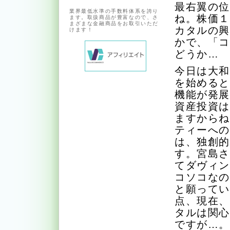
最右翼の
業界最低水準の手数料体系を誇り
ね。株価
ます。取扱商品が豊富なので、さ
まざまな金融商品をお取引いただ
カタルの
けます！
かで、「
どうか…
今日は大
を始める
機能が発
資産投資
ますから
ティーへ
は、独創
す。宮島
てダヴィ
コソコな
と願って
点、現在
タルは関
ですが…