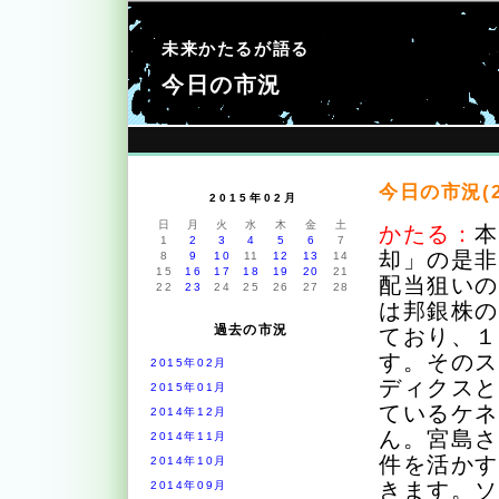
未来かたるが語る
今日の市況
今日の市況(2
2015年02月
日
月
火
水
木
金
土
かたる：
1
2
3
4
5
6
7
却」の是
8
9
10
11
12
13
14
15
16
17
18
19
20
21
配当狙い
22
23
24
25
26
27
28
は邦銀株
過去の市況
ており、
す。その
2015年02月
ディクス
2015年01月
ているケ
2014年12月
ん。宮島
2014年11月
件を活か
2014年10月
きます。
2014年09月