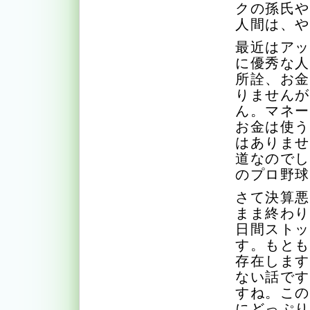
クの孫氏
人間は、や
最近はア
に優秀な
所詮、お
りません
ん。マネ
お金は使
はありま
道なので
のプロ野
さて決算
まま終わ
日間スト
す。もと
存在しま
ない話で
すね。こ
にどっぷ