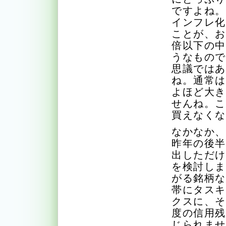
ですよね
インフレ
ことが、
倍以下の
うなもの
思議では
ね。通常
よほど大
せんね。
買えなく
なかなか
昨年の後
出しただ
を検討し
がる銘柄
帯にタス
クスに、
度の信用
じられま