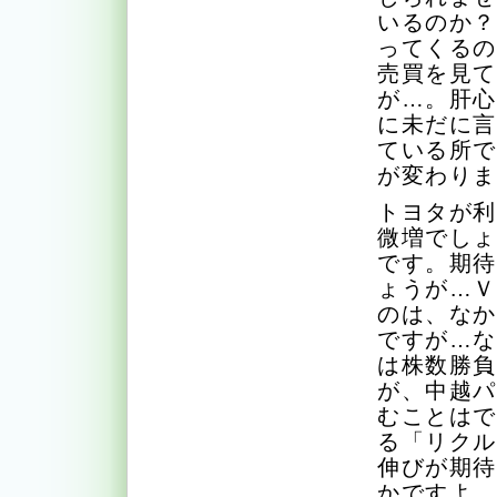
いるのか
ってくる
売買を見
が…。肝
に未だに
ている所
が変わり
トヨタが
微増でし
です。期
ょうが…
のは、な
ですが…
は株数勝
が、中越
むことは
る「リク
伸びが期
かですよ