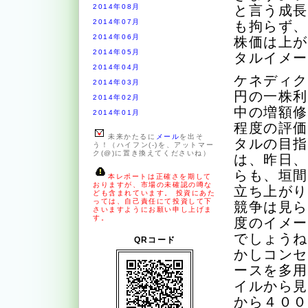
2014年08月
と言う成
2014年07月
も拘らず
2014年06月
株価は上
2014年05月
タルイメ
2014年04月
ケネディク
2014年03月
円の一株
2014年02月
中の増額
2014年01月
程度の評
未来かたるに
メール
を出そ
タルの目
う！（ハイフン(-)を、アットマー
ク(@)に置き換えてくださいね）
は、昨日
らも、垣
本レポートは正確さを期して
おりますが、市場の未確認の噂な
立ち上が
ども含まれています。 投資にあた
っては、自己責任にて投資して下
競争は見
さいますようにお願い申し上げま
す。
度のイメ
でしょう
QRコード
かしコン
ースを多
イルから
から４０