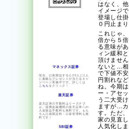
はなく、
イメージ
登場し仕
０円止ま
これじゃ
倍から５
る意味が
ィン緩和
頂けませ
ないと…
マネックス証券
で下値不
現在、口座開設すると20人に1人
円割れな
に素敵なプレゼントが当たるキャ
ンペーン実施中です。詳しくは
ね。今期
こちら
をクリック！
ー・アセ
楽天証券
う二大受
楽天証券の手数料はリーズナブ
ますが…
ル。提携金融機関の楽天証券への
入金振込手数料も無料です。もち
す。ただ
ろん口座開設料・口座管理料も無
料です！
家の見直
人気化し
SBI証券