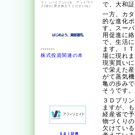
う！（ハイフン(-)を、アットマー
で、大和
ク(@)に置き換えてくださいね）
一方、カ
的な進化
す。スー
用促進に
で、生活
ます。Ｉ
-------
場に現れ
株式投資関連の本
現実買い
で栄えた
がて蒸気
亀の歩み
そうです。
３Ｄプリ
ますが、
経産省で
物づくり
欠けてい
ＳＢＩ証券