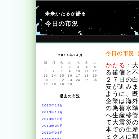
未来かたるが語る
今日の市況
今日の市況（2
2014年04月
日
月
火
水
木
金
土
かたる：
1
2
3
4
5
る確信と
6
7
8
9
10
11
12
13
14
15
16
17
18
19
２７日の
20
21
22
23
24
25
26
27
28
29
30
安が進み
ように、
過去の市況
企業は海
2013年12月
の為替水
2013年11月
へ生産移
2013年10月
て大震災
2013年09月
本での生
2013年08月
ミクスに