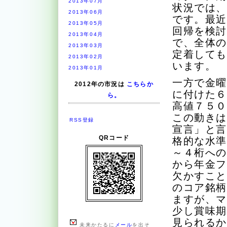
2013年07月
状況では
2013年06月
です。最
2013年05月
回帰を検
2013年04月
で、全体
2013年03月
定着して
2013年02月
います。
2013年01月
一方で金
2012年の市況は
こちらか
に付けた
ら。
高値７５
この動き
RSS登録
宣言」と
QRコード
格的な水
～４桁へ
から年金
欠かすこ
のコア銘
ますが、
少し賞味
見られる
未来かたるに
メール
を出そ