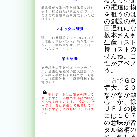
考えてい
の躍進は
業界最低水準の手数料体系を誇り
ます。取扱商品が豊富なので、さ
を狙うの
まざまな金融商品をお取引いただ
けます！
の創設の
回遅れに
マネックス証券
坂本さん
現在、口座開設すると20人に1人
生産コス
に素敵なプレゼントが当たるキャ
ンペーン実施中です。詳しくは
持コスト
こちら
をクリック！
せんね。
楽天証券
性がアベ
楽天証券の手数料はリーズナブ
う。
ル。提携金融機関の楽天証券への
入金振込手数料も無料です。もち
ろん口座開設料・口座管理料も無
一方でＧ
料です！
増大、２
なかなか
本レポートは正確さを期して
おりますが、市場の未確認の噂な
心」が、
ども含まれています。 投資にあた
っては、自己責任にて投資して下
ＵＦＪの
さいますようにお願い申し上げま
す。
には１０
の意味が
タル銘柄
ね。何し