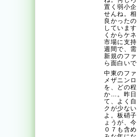
置く弱小
せんね。
良かった
していま
くからケ
市場に支
週間で、
新規のフ
ら面白い
中東のフ
メザニン
を、どの
か…。昨
て、よく
クが少な
よ。板硝
ょうが、
０７も含
みな年に