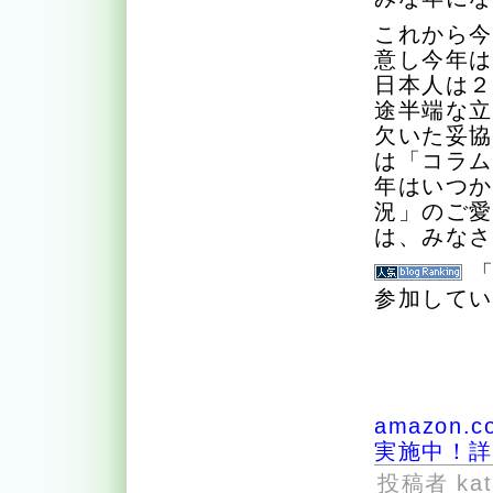
これから
意し今年
日本人は
途半端な
欠いた妥
は「コラ
年はいつ
況」のご
は、みな
参加して
amazon
実施中！
投稿者 kat